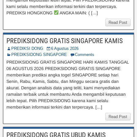
mengambil keputusan lebih tepat. Pilih PREDIKSIDONG karena
kami selalu memberikan informasi terkini dan terpercaya.
PREDIKSI HONGKONG
ANGKA MAIN: ( […]
Read Post
PREDIKSIDONG GRATIS SINGAPORE KAMIS
PREDIKSI DONG
6 Agustus 2026
PREDIKSIDONG SINGAPORE
Comments
PREDIKSIDONG GRATIS SINGAPORE HARI KAMIS TANGGAL
06 AGUSTUS 2026 PREDIKSIDONG GRATIS SINGAPORE
memberikan prediksi angka togel SINGAPORE setiap hari
Senin, Rabu, Kamis, Sabtu, dan Minggu secara gratis dan
akurat. Dengan analisis data yang teliti, kami menyediakan
ramalan terbaik untuk membantu Anda mengambil keputusan
lebih tepat. Pilih PREDIKSIDONG karena kami selalu
memberikan informasi terkini dan terpercaya. […]
Read Post
PREDIKSIDONG GRATIS UBUD KAMIS