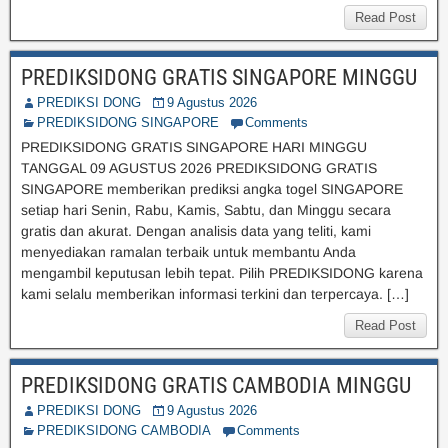
Read Post
PREDIKSIDONG GRATIS SINGAPORE MINGGU
PREDIKSI DONG
9 Agustus 2026
PREDIKSIDONG SINGAPORE
Comments
PREDIKSIDONG GRATIS SINGAPORE HARI MINGGU
TANGGAL 09 AGUSTUS 2026 PREDIKSIDONG GRATIS
SINGAPORE memberikan prediksi angka togel SINGAPORE
setiap hari Senin, Rabu, Kamis, Sabtu, dan Minggu secara
gratis dan akurat. Dengan analisis data yang teliti, kami
menyediakan ramalan terbaik untuk membantu Anda
mengambil keputusan lebih tepat. Pilih PREDIKSIDONG karena
kami selalu memberikan informasi terkini dan terpercaya. […]
Read Post
PREDIKSIDONG GRATIS CAMBODIA MINGGU
PREDIKSI DONG
9 Agustus 2026
PREDIKSIDONG CAMBODIA
Comments