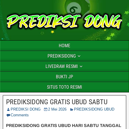
HOME
PREDIKSIDONG
LIVEDRAW RESMI
BUKTI JP
SITUS TOTO RESMI
PREDIKSIDONG GRATIS UBUD SABTU
PREDIKSI DONG
2 Mei 2026
PREDIKSIDONG UBUD
Comments
PREDIKSIDONG
GRATIS UBUD HARI SABTU TANGGAL