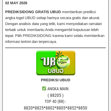
02 MAY
2026
PREDIKSIDONG GRATIS UBUD
memberikan prediksi
angka togel UBUD setiap harinya secara gratis dan akurat.
Dengan analisis data yang teliti, kami menyediakan ramalan
terbaik untuk membantu Anda mengambil keputusan lebih
tepat. Pilih PREDIKSIDONG karena kami selalu memberikan
informasi terkini dan terpercaya.
PREDIKSI UBUD
ANGKA MAIN:
( 88205 )
TOP 4D (BB) :
8820*8825*8802*8805*8852*8850