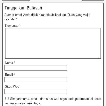
Tinggalkan Balasan
Alamat email Anda tidak akan dipublikasikan.
Ruas yang wajib
ditandai
*
Komentar
*
Nama
*
Email
*
Situs Web
Simpan nama, email, dan situs web saya pada peramban ini untuk
komentar saya berikutnya.