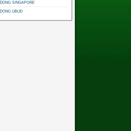
IDONG SINGAPORE
IDONG UBUD