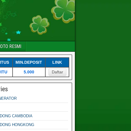
TOTO RESMI
ITUS
MIN.DEPOSIT
LINK
ITU
5.000
Daftar
ies
NERATOR
IDONG CAMBODIA
IDONG HONGKONG