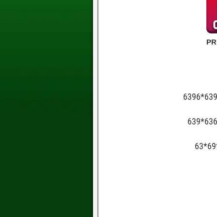
PR
6396*63
639*63
63*69