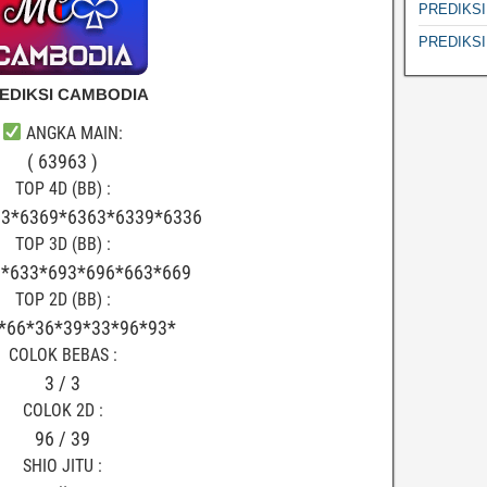
PREDIKS
PREDIKS
EDIKSI CAMBODIA
ANGKA MAIN:
( 63963 )
TOP 4D (BB) :
93*6369*6363*6339*6336
TOP 3D (BB) :
6*633*693*696*663*669
TOP 2D (BB) :
*66*36*39*33*96*93*
COLOK BEBAS :
3 / 3
COLOK 2D :
96 / 39
SHIO JITU :