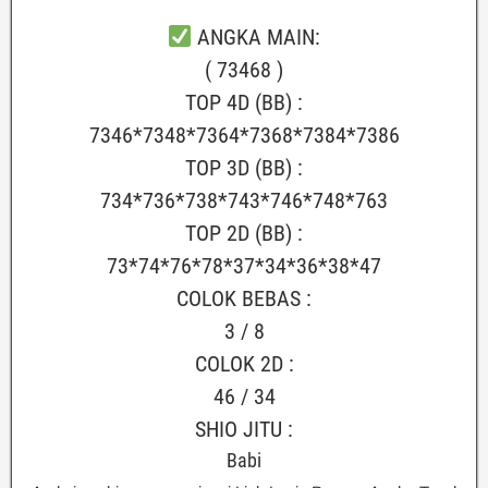
ANGKA MAIN:
( 73468 )
TOP 4D (BB) :
7346*7348*7364*7368*7384*7386
TOP 3D (BB) :
734*736*738*743*746*748*763
TOP 2D (BB) :
73*74*76*78*37*34*36*38*47
COLOK BEBAS :
3 / 8
COLOK 2D :
46 / 34
SHIO JITU :
Babi