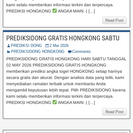
kami selalu memberikan informasi terkini dan terpercaya.
PREDIKSI HONGKONG
ANGKA MAIN: ( […]
Read Post
PREDIKSIDONG GRATIS HONGKONG SABTU
PREDIKSI DONG
2 Mei 2026
PREDIKSIDONG HONGKONG
Comments
PREDIKSIDONG GRATIS HONGKONG HARI SABTU TANGGAL
02 MAY 2026 PREDIKSIDONG GRATIS HONGKONG
memberikan prediksi angka togel HONGKONG setiap harinya
secara gratis dan akurat. Dengan analisis data yang teliti, kami
menyediakan ramalan terbaik untuk membantu Anda
mengambil keputusan lebih tepat. Pilih PREDIKSIDONG karena
kami selalu memberikan informasi terkini dan terpercaya.
PREDIKSI HONGKONG
ANGKA MAIN: ( […]
Read Post