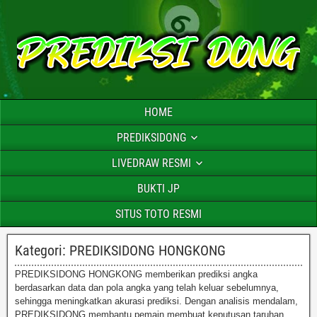
HOME
PREDIKSIDONG
LIVEDRAW RESMI
BUKTI JP
SITUS TOTO RESMI
Kategori:
PREDIKSIDONG HONGKONG
PREDIKSIDONG HONGKONG memberikan prediksi angka
berdasarkan data dan pola angka yang telah keluar sebelumnya,
sehingga meningkatkan akurasi prediksi. Dengan analisis mendalam,
PREDIKSIDONG membantu pemain membuat keputusan taruhan