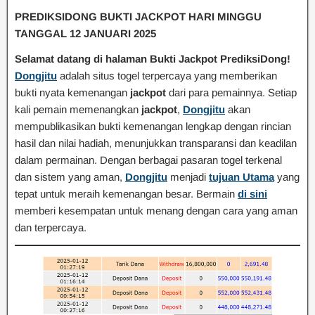
PREDIKSIDONG BUKTI JACKPOT
HARI MINGGU
TANGGAL 12 JANUARI 2025
Selamat datang di halaman Bukti Jackpot PrediksiDong!
Dongjitu
adalah situs togel terpercaya yang memberikan
bukti nyata kemenangan
jackpot
dari para pemainnya. Setiap
kali pemain memenangkan
jackpot
,
Dongjitu
akan
mempublikasikan bukti kemenangan lengkap dengan rincian
hasil dan nilai hadiah, menunjukkan transparansi dan keadilan
dalam permainan. Dengan berbagai pasaran togel terkenal
dan sistem yang aman,
Dongjitu
menjadi
tujuan Utama
yang
tepat untuk meraih kemenangan besar. Bermain
di sini
memberi kesempatan untuk menang dengan cara yang aman
dan terpercaya.