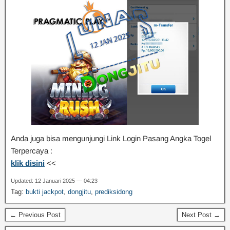
Anda juga bisa mengunjungi Link Login Pasang Angka Togel
Terpercaya :
klik disin
i
<<
Updated: 12 Januari 2025 — 04:23
Tag:
bukti jackpot
,
dongjitu
,
prediksidong
← Previous Post
Next Post →