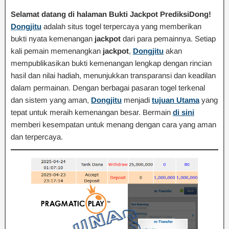
Selamat datang di halaman Bukti Jackpot PrediksiDong!
Dongjitu
adalah situs togel terpercaya yang memberikan
bukti nyata kemenangan
jackpot
dari para pemainnya. Setiap
kali pemain memenangkan
jackpot
,
Dongjitu
akan
mempublikasikan bukti kemenangan lengkap dengan rincian
hasil dan nilai hadiah, menunjukkan transparansi dan keadilan
dalam permainan. Dengan berbagai pasaran togel terkenal
dan sistem yang aman,
Dongjitu
menjadi
tujuan Utama
yang
tepat untuk meraih kemenangan besar. Bermain
di sini
memberi kesempatan untuk menang dengan cara yang aman
dan terpercaya.