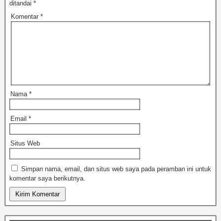
ditandai
*
Komentar
*
Nama
*
Email
*
Situs Web
Simpan nama, email, dan situs web saya pada peramban ini untuk
komentar saya berikutnya.