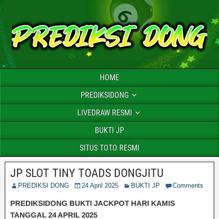
HOME
PREDIKSIDONG
LIVEDRAW RESMI
BUKTI JP
SITUS TOTO RESMI
JP SLOT TINY TOADS DONGJITU
PREDIKSI DONG
24 April 2025
BUKTI JP
Comments
PREDIKSIDONG BUKTI JACKPOT
HARI KAMIS
TANGGAL 24 APRIL 2025